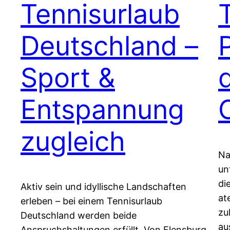
Tennisurlaub
Deutschland –
Sport &
Entspannung
zugleich
Na
un
di
Aktiv sein und idyllische Landschaften
at
erleben – bei einem Tennisurlaub
zu
Deutschland werden beide
au
Anspruchshaltungen erfüllt. Von Flensburg