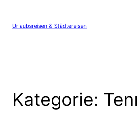
Zum
Inhalt
springen
Urlaubsreisen & Städtereisen
Kategorie:
Ten