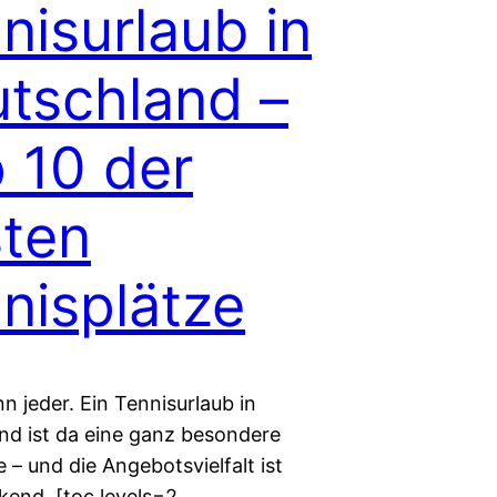
nisurlaub in
tschland –
 10 der
ten
nisplätze
n jeder. Ein Tennisurlaub in
nd ist da eine ganz besondere
e – und die Angebotsvielfalt ist
kend. [toc levels=2