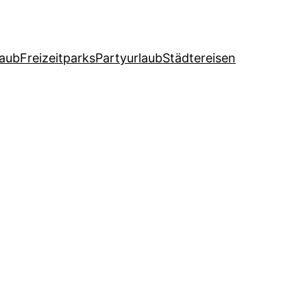
laub
Freizeitparks
Partyurlaub
Städtereisen