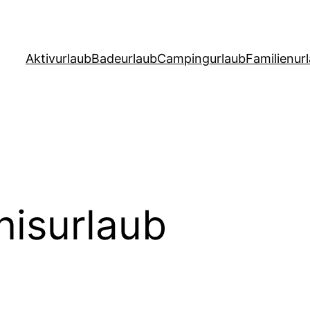
Aktivurlaub
Badeurlaub
Campingurlaub
Familienur
nisurlaub