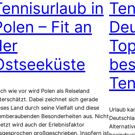
Tennisurlaub in
Ten
Polen – Fit an
Deu
der
Top
Ostseeküste
bes
Ten
ch wie vor wird Polen als Reiseland
terschätzt. Dabei zeichnet sich gerade
eses Land durch seine Vielfalt und diese
Urlaub kan
emberaubenden Besonderheiten aus. Nicht
Deutschla
letzt wird auch der Erlebnisfaktor
Alternativ
sgesprochen großgeschrieben. Insofern ist
beeindruc