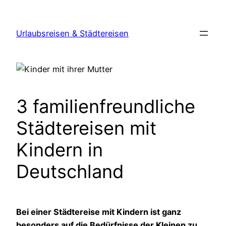
Zum
Inhalt
Urlaubsreisen & Städtereisen
springen
3 familienfreundliche
Städtereisen mit
Kindern in
Deutschland
Bei einer Städtereise mit Kindern ist ganz
besonders auf die Bedürfnisse der Kleinen zu